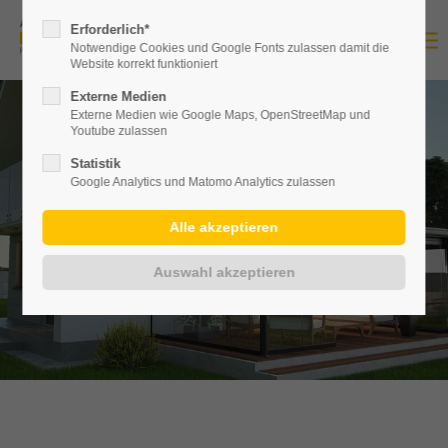
Erforderlich*
Notwendige Cookies und Google Fonts zulassen damit die
Website korrekt funktioniert
Externe Medien
Externe Medien wie Google Maps, OpenStreetMap und
Youtube zulassen
Statistik
Google Analytics und Matomo Analytics zulassen