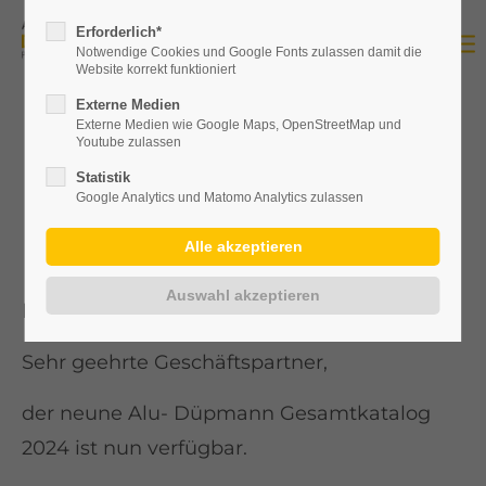
Erforderlich*
Notwendige Cookies und Google Fonts zulassen damit die
Website korrekt funktioniert
Externe Medien
Externe Medien wie Google Maps, OpenStreetMap und
Youtube zulassen
Newsletter Neue
Statistik
Google Analytics und Matomo Analytics zulassen
Preisliste 2024
Die neue Alu- Düpmann Preisliste ist da!
Sehr geehrte Geschäftspartner,
der neune Alu- Düpmann Gesamtkatalog
2024 ist nun verfügbar.