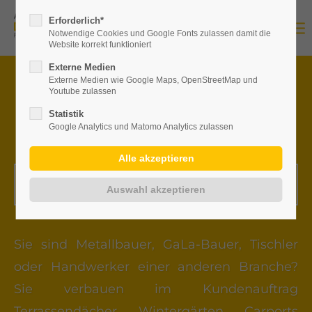
Erforderlich*
Notwendige Cookies und Google Fonts zulassen damit die
Website korrekt funktioniert
Externe Medien
Externe Medien wie Google Maps, OpenStreetMap und
PARTNER WERDEN
Youtube zulassen
Statistik
LOHNT SICH …
Google Analytics und Matomo Analytics zulassen
Jetzt kostenfrei anmelden!
Sie sind Metallbauer, GaLa-Bauer, Tischler
oder Handwerker einer anderen Branche?
Sie verbauen im Kundenauftrag
Terrassendächer, Wintergärten, Carports